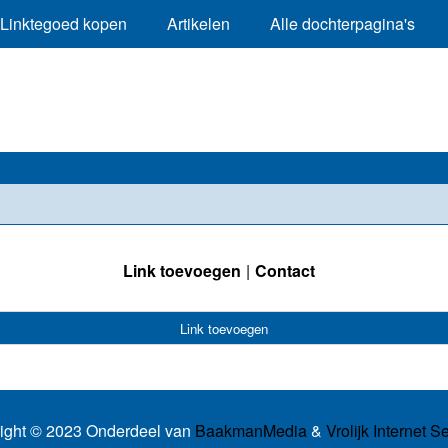
Linktegoed kopen
Artikelen
Alle dochterpagina's
Link toevoegen
Contact
Link toevoegen
ight © 2023 Onderdeel van
BaakmanMedia
&
Vrolijk Internet S