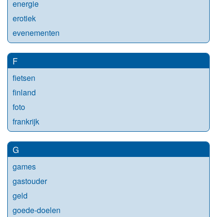
energie
erotiek
evenementen
F
fietsen
finland
foto
frankrijk
G
games
gastouder
geld
goede-doelen