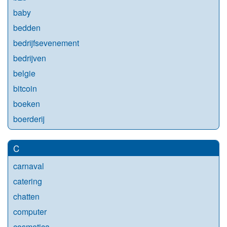
baby
bedden
bedrijfsevenement
bedrijven
belgie
bitcoin
boeken
boerderij
C
carnaval
catering
chatten
computer
cosmetica