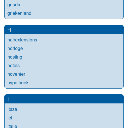
gouda
griekenland
H
hairextensions
horloge
hosting
hotels
hovenier
hypotheek
I
ibiza
ict
italie