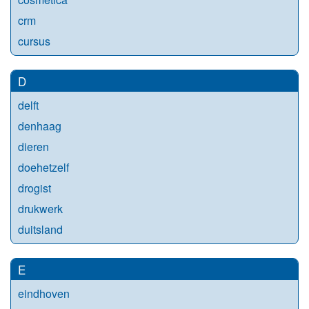
crm
cursus
D
delft
denhaag
dieren
doehetzelf
drogist
drukwerk
duitsland
E
eindhoven