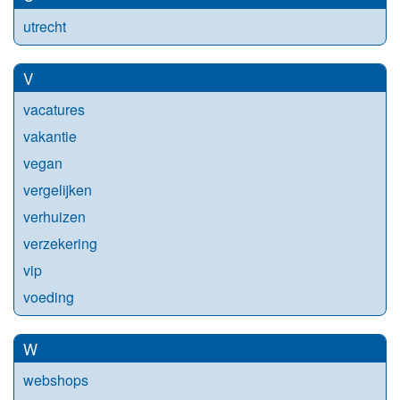
utrecht
V
vacatures
vakantie
vegan
vergelijken
verhuizen
verzekering
vip
voeding
W
webshops