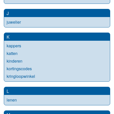
J
juwelier
K
kappers
katten
kinderen
kortingscodes
kringloopwinkel
L
lenen