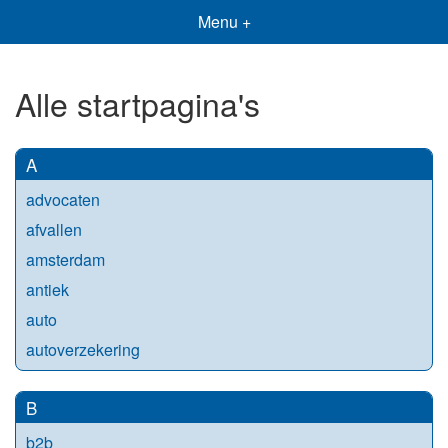
Menu +
Alle startpagina's
A
advocaten
afvallen
amsterdam
antiek
auto
autoverzekering
B
b2b