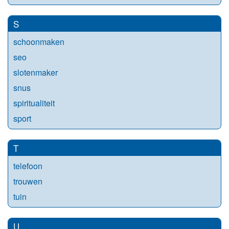
S
schoonmaken
seo
slotenmaker
snus
spiritualiteit
sport
T
telefoon
trouwen
tuin
U