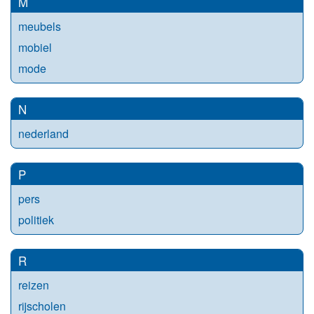
M
meubels
mobiel
mode
N
nederland
P
pers
politiek
R
reizen
rijscholen